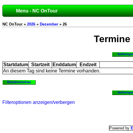
Menu - NC OnTour
NC OnTour »
2026
»
Dezember
» 26
Termine
Vorherige
Startdatum
Startzeit
Enddatum
Endzeit
An diesem Tag sind keine Termine vorhanden.
Druckvorschau
Vorherige
Filteroptionen anzeigen/verbergen
Powered by
E