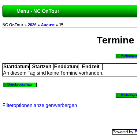
Menu - NC OnTour
NC OnTour »
2026
»
August
» 15
Termine
Vorherige
Startdatum
Startzeit
Enddatum
Endzeit
An diesem Tag sind keine Termine vorhanden.
Druckvorschau
Vorherige
Filteroptionen anzeigen/verbergen
Powered by
E