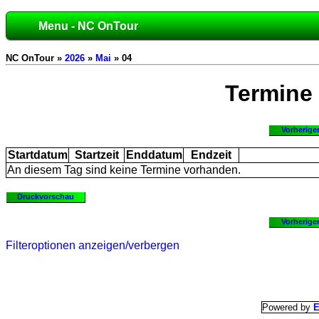
Menu - NC OnTour
NC OnTour »
2026
»
Mai
» 04
Termine
Vorherige
Startdatum
Startzeit
Enddatum
Endzeit
An diesem Tag sind keine Termine vorhanden.
Druckvorschau
Vorherige
Filteroptionen anzeigen/verbergen
Powered by
E