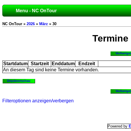
Menu - NC OnTour
NC OnTour »
2026
»
März
» 30
Termine
Vorherige
Startdatum
Startzeit
Enddatum
Endzeit
An diesem Tag sind keine Termine vorhanden.
Druckvorschau
Vorherige
Filteroptionen anzeigen/verbergen
Powered by
E